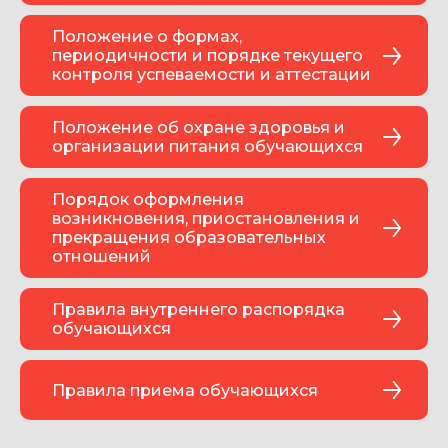
Положение о формах,
периодичности и порядке текущего
контроля успеваемости и аттестации
Положение об охране здоровья и
организации питания обучающихся
Порядок оформления
возникновения, приостановления и
прекращения образовательных
отношений
Правила внутреннего распорядка
обучающихся
Правила приема обучающихся