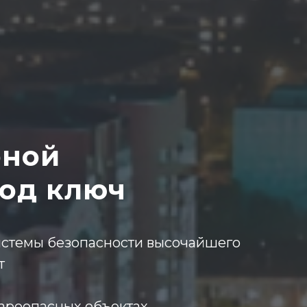
рной
под ключ
стемы безопасности высочайшего
т
ароопасных объектах